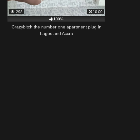
298
10:00
100%
Crazybitch the number one apartment plug In
Lagos and Accra