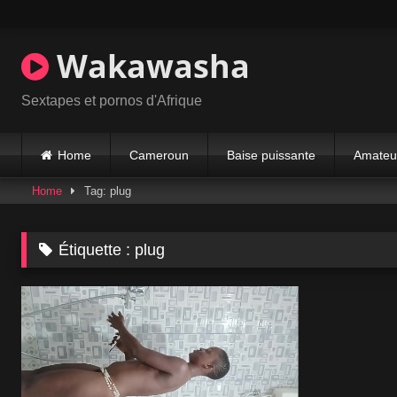
Skip
to
content
Wakawasha
Sextapes et pornos d'Afrique
Home
Cameroun
Baise puissante
Amateu
Home
Tag: plug
Étiquette :
plug