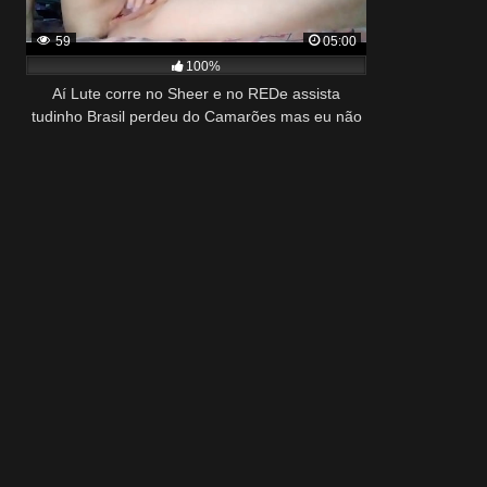
59
05:00
100%
Aí Lute corre no Sheer e no REDe assista
tudinho Brasil perdeu do Camarões mas eu não
perdi tempo gozei gostoso Stella Still