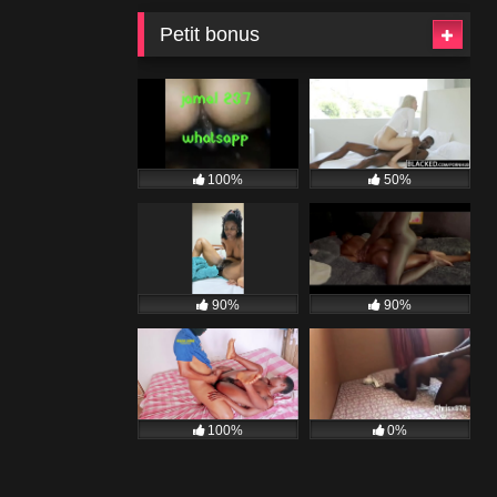
Petit bonus
100%
50%
90%
90%
100%
0%